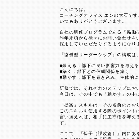
こんにちは。
コーチングオフィス エンの大石です
いつもありがとうございます。
自社の研修プログラムである『協働
昨年末頃から徐々にお問い合わせを
採用していただたりするようになり
『協働型リーダーシップ』の構成は
■鍛える：部下に良い影響力を与え
■築く：部下との信頼関係を築く
■動かす：部下を巻き込み、主体的
研修では、それぞれのステップにお
今日は、その中でも「動かす」の中
「提案」スキルは、その名前のとお
このスキルを使用する際のポイント
言い換えれば、相手に主導権を与え
す。
ここで、『孫子（諜攻篇）』内にあ