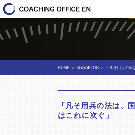
HOME
>
過去のBLOG
>
「凡そ用兵の法
「凡そ用兵の法は、
はこれに次ぐ」