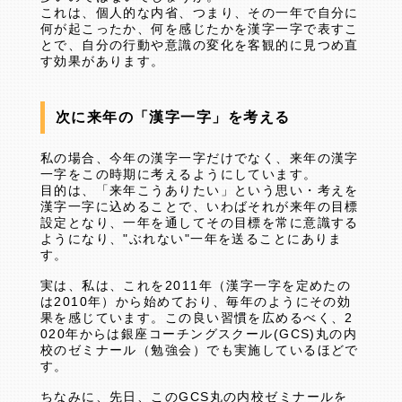
これは、個人的な内省、つまり、その一年で自分に
何が起こったか、何を感じたかを漢字一字で表すこ
とで、自分の行動や意識の変化を客観的に見つめ直
す効果があります。
次に来年の「漢字一字」を考える
私の場合、今年の漢字一字だけでなく、来年の漢字
一字をこの時期に考えるようにしています。
目的は、「来年こうありたい」という思い・考えを
漢字一字に込めることで、いわばそれが来年の目標
設定となり、一年を通してその目標を常に意識する
ようになり、"ぶれない"一年を送ることにありま
す。
実は、私は、これを2011年（漢字一字を定めたの
は2010年）から始めており、毎年のようにその効
果を感じています。この良い習慣を広めるべく、2
020年からは銀座コーチングスクール(GCS)丸の内
校のゼミナール（勉強会）でも実施しているほどで
す。
ちなみに、先日、このGCS丸の内校ゼミナールを