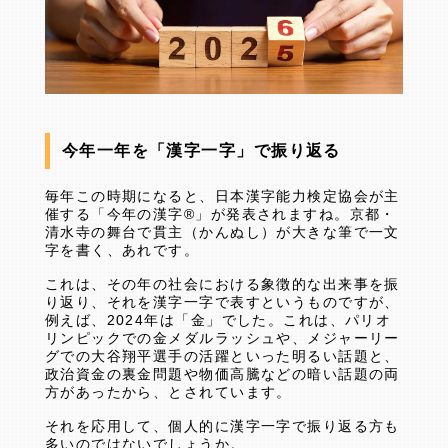
今年一年を「漢字一字」で振り返る
毎年この時期になると、日本漢字能力検定協会が主
催する「今年の漢字®」が発表されますね。京都・
清水寺の舞台で貫主（かんぬし）が大きな筆で一文
字を書く、あれです。
これは、その年の社会における象徴的な出来事を振
り返り、それを漢字一字で表すというものですが、
例えば、2024年は「金」でした。これは、パリオ
リンピックでの金メダルラッシュや、メジャーリー
グでの大谷翔平選手の活躍といった明るい話題と、
政治資金の裏金問題や物価高騰などの暗い話題の両
方があったから、とされています。
それを応用して、個人的に漢字一字で振り返る方も
多いのではないでしょうか。